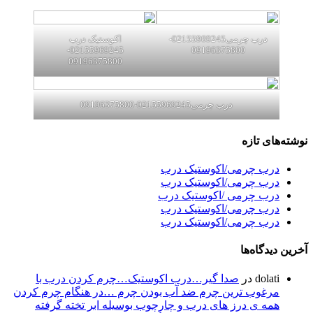
درب چرمی02155969245-
اکوستیک درب
02155969245-
09196375800
09196375800
درب چرمی02155969245-09196375800
نوشته‌های تازه
درب چرمی/اکوستیک درب
درب چرمی/اکوستیک درب
درب چرمی /اکوستیک درب
درب چرمی/اکوستیک درب
درب چرمی/اکوستیک درب
آخرین دیدگاه‌ها
dolati
در
صدا گیر…درب اکوستیک…چرم کردن درب با
مرغوب ترین چرم ضد آب بودن چرم …در هنگام چرم کردن
همه ی درز های درب و چارچوب بوسیله ابر تخته گرفته