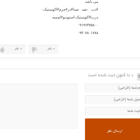
می باشد
#دب -ضد صدا#در#چرم#اکوستیک-
درب#اکوستیک-استودیو#لمسه
۰۹۱۹۶۳۷۵۸۰۰
۰۹۳۰۷۸۰۱۷۸۸
0 نفر
0 نفر
0 تا کنون ثبت شده است