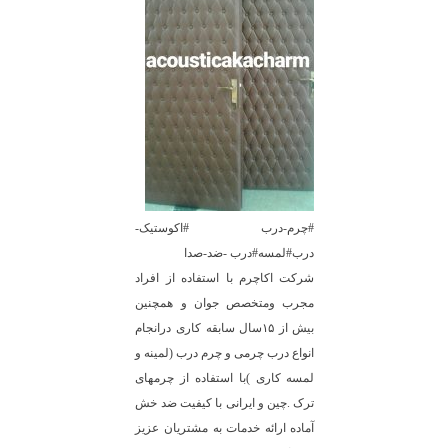
#چرم-درب #اکوستیک-
درب#لمسه#درب -ضد-صدا
شرکت اکاچرم با استفاده از افراد
مجرب ومتخصص جوان و همچنین
بیش از ۱۵سال سابقه کاری درانجام
انواع درب چرمی و چرم درب (لمینه و
لمسه کاری )با استفاده از چرمهای
ترک .چین و ایرانی با کیفیت ضد خش
آماده ارائه خدمات به مشتریان عزیز