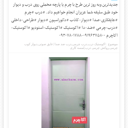
جدیدترین وبه روز ترین طرح با چرم یا پارچه مخملی روی درب و دیوار
خود طبق سلیقه شما عزیزان انجام خواهیم داد. #درب #چرم
#عایقکاری-صدا #دیوار-کاذب #دکوراسیون #دیوار #طراحی-داخلی
#درب-چرمی #ضد-دا #اکوستیک #اکوستیک-استودیو #اکوستیک-
اکاچرم ۰۹۱۹۶۳۷۵۸۰۰-۰۹۳۰۷۸۰۱۷۸۸
موضوع :
اکوستیک درب
,
درب چرمی
,
درب ضد صدا |عایق صوتی
,
دیوار کوب
چرمی
,
روکش چرمی درب
,
لمسه کاری