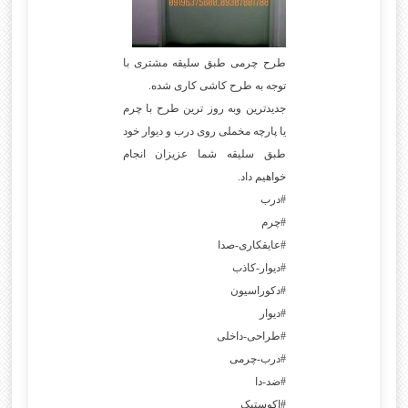
طرح چرمی طبق سلیقه مشتری با
توجه به طرح کاشی کاری شده.
جدیدترین وبه روز ترین طرح با چرم
یا پارچه مخملی روی درب و دیوار خود
طبق سلیقه شما عزیزان انجام
خواهیم داد.
#درب
#چرم
#عایقکاری-صدا
#دیوار-کاذب
#دکوراسیون
#دیوار
#طراحی-داخلی
#درب-چرمی
#ضد-دا
#اکوستیک