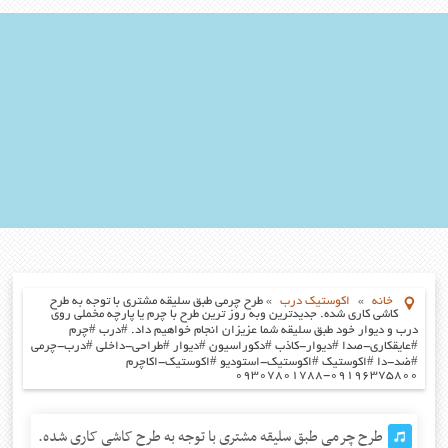
خانه
»
اکوستیک درب
»
طرح چرمی طبق سلیقه مشتری با توجه به طرح
کاشی کاری شده. جدیدترین وبه روز ترین طرح با چرم یا پارچه مخملی روی
درب و دیوار خود طبق سلیقه شما عزیزان انجام خواهیم داد. #درب #چرم
#عایقکاری-صدا #دیوار-کاذب #دکوراسیون #دیوار #طراحی-داخلی #درب-چرمی
#ضد-دا #اکوستیک #اکوستیک-استودیو #اکوستیک-اکاچرم
۰۹۱۹۶۳۷۵۸۰۰-۰۹۳۰۷۸۰۱۷۸۸
طرح چرمی طبق سلیقه مشتری با توجه به طرح کاشی کاری شده.