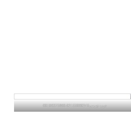
درب چرمی02155969245-09196375800