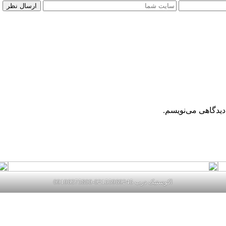
دیدگاهی می‌نویسم.
اکوستیک درب 02155969245-09196375800