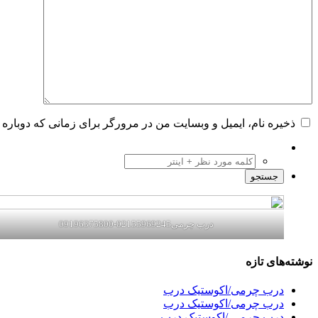
ذخیره نام، ایمیل و وبسایت من در مرورگر برای زمانی که دوباره 
درب چرمی02155969245-09196375800
نوشته‌های تازه
درب چرمی/اکوستیک درب
درب چرمی/اکوستیک درب
درب چرمی /اکوستیک درب