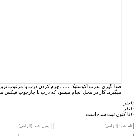
صدا گیری ..درب اکوستیک ……چرم کردن درب با مرغوب ترین چر
میگیرد. کار در محل انجام میشود که درب با چارچوب فیکس میشود.۰۹۱۹۶۳۷۵۸۰۰-۰۹۳۰۷۸۰۱۷۸۸مهند
0 نفر
0 نفر
0 تا کنون ثبت شده است