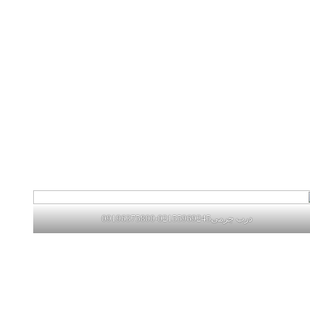
درب چرمی02155969245-09196375800