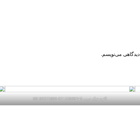
دیدگاهی می‌نویسم.
اکوستیک درب 02155969245-09196375800