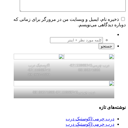
ره نام، ایمیل و وبسایت من در مرورگر برای زمانی که
 دیدگاهی می‌نویسم.
درب چرمی02155969245-
اکوستیک درب
02155969245-
09196375800
09196375800
درب چرمی02155969245-09196375800
ای تازه
رب چرمی/اکوستیک درب
رب چرمی/اکوستیک درب