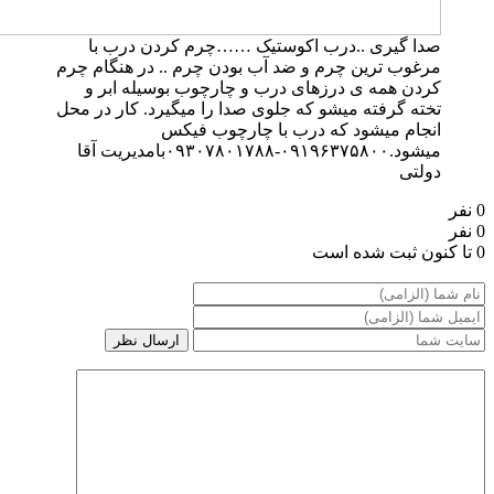
دا گیری ..درب اکوستیک ……چرم کردن درب با
رغوب ترین چرم و ضد آب بودن چرم .. در هنگام چرم
ردن همه ی درزهای درب و چارچوب بوسیله ابر و
خته گرفته میشو که جلوی صدا را میگیرد. کار در محل
نجام میشود که درب با چارچوب فیکس
میشود.۰۹۱۹۶۳۷۵۸۰۰-۰۹۳۰۷۸۰۱۷۸۸بامدیریت آقا
ولتی