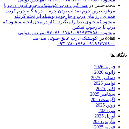
حمدحسن
در
صدا گیر…درب اکوستیک…چرم کردن درب با
رغوب ترین چرم ضد آب بودن چرم …در هنگام چرم کردن
مه ی درز های درب و چارچوب بوسیله ابر تخته گرفته
یشود که جلوی صدا را میگیرد . کار در محل انجام میشود که
رب با چارچوب فیکس
شود۰۹۱۹۶۳۷۵۸۰۰-۰۹۳۰۷۸۰۱۷۸۸مهندس دولتی
dolat
در
اکوستیک -درب عایق-صوتی ضد-صدا
۰۹۱۹۶۳۷۵۸۰۰ ۰۹۳۰۷۸۰۱۷۸
ها
وریه 2026
انویه 2026
سامبر 2025
وامبر 2025
کتبر 2025
پتامبر 2025
گوست 2025
وئن 2025
ی 2025
وریل 2025
ارس 2025
وریه 2025