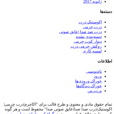
انویه 2017
کوستیک درب
رب چرمی
رب ضد صدا |عایق صوتی
سته‌بندی نشده
یوار کوب چرمی
وکش چرمی درب
مسه کاری
ت
ام‌نویسی
رود
وراک ورودی‌ها
وراک دیدگاه‌ها
ردپرس
قوق مادی و معنوی و طرح قالب برای "اکاچرم|درب چرمی|
ک|درب ضدا صدا|عایق صوتی صدا" محفوظ است و هر گونه
داری خلاف قوانین می شود.
گرافیک و طراحی : پارس تمز