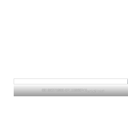
درب چرمی02155969245-09196375800