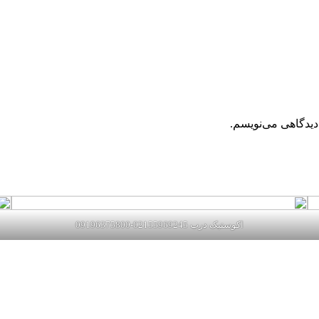
دیدگاهی می‌نویسم.
اکوستیک درب 02155969245-09196375800