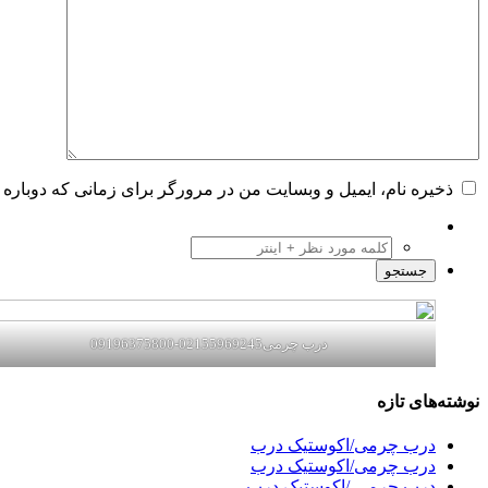
ذخیره نام، ایمیل و وبسایت من در مرورگر برای زمانی که دوباره 
درب چرمی02155969245-09196375800
نوشته‌های تازه
درب چرمی/اکوستیک درب
درب چرمی/اکوستیک درب
درب چرمی /اکوستیک درب