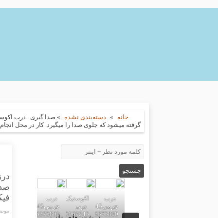
خانه
»
دسته‌بندی نشده
»
صدا گیری ..درب اکوس
گرفته میشود که جلوی صدا را میگیرد. کار در محل انجام میشود که درب با چ
درز
صدا
فیکس میشو
درب
اکوستیک
درب
درب
چرمی02155969245-
چرمی02155969245-
موضو
09196375800
02155969245-
09196375800