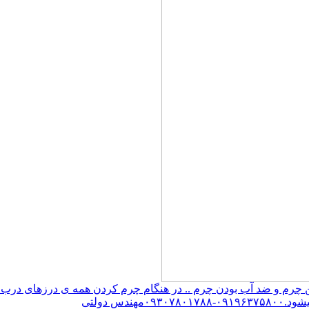
م و ضد آب بودن چرم .. در هنگام چرم کردن همه ی درزهای درب و چ
س دولتی