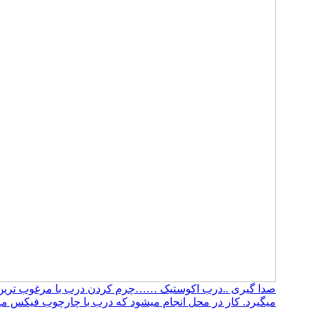
صدا گیری ..درب اکوستیک ……چرم کردن درب با مرغوب ترین چر
میگیرد. کار در محل انجام میشود که درب با چارچوب فیکس میشود.۰۹۱۹۶۳۷۵۸۰۰-۰۹۳۰۷۸۰۱۷۸۸مهند