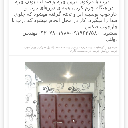
درب با مرغوب ترین چرم و ضد آب بودن چرم
.. در هنگام چرم کردن همه ی درزهای درب و
چارچوب بوسیله ابر و تخته گرفته میشود که جلوی
صدا را میگیرد. کار در محل انجام میشود که درب با
چارچوب فیکس
میشود.۰۹۱۹۶۳۷۵۸۰۰-۰۹۳۰۷۸۰۱۷۸۸مهندس
دولتی
موضوع :
اکوستیک درب
,
درب چرمی
,
درب ضد صدا |عایق صوتی
,
دیوار کوب
چرمی
,
روکش چرمی درب
,
لمسه کاری