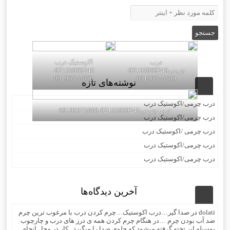
درب
اکوستیک درب
چرمی02155969245-
02155969245-
09196375800
09196375800
نوشته‌های تازه
درب چرمی/اکوستیک درب
درب چرمی02155969245-09196375800
درب چرمی/اکوستیک درب
درب چرمی /اکوستیک درب
درب چرمی/اکوستیک درب
درب چرمی/اکوستیک درب
آخرین دیدگاه‌ها
dolati
در
صدا گیر…درب اکوستیک…چرم کردن درب با مرغوب ترین چرم
ضد آب بودن چرم …در هنگام چرم کردن همه ی درز های درب و چارچوب
بوسیله ابر تخته گرفته میشود که جلوی صدا را میگیرد . کار در محل انجام