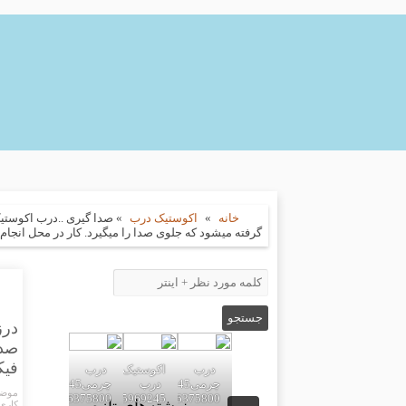
خانه
»
اکوستیک درب
»
صدا گیری ..درب اکوستی
گرفته میشود که جلوی صدا را میگیرد. کار در محل انجام میشود که درب با چ
درز
صدا
فیکس میشو
درب
اکوستیک
درب
درب
چرمی02155969245-
چرمی02155969245-
موضو
09196375800
02155969245-
09196375800
کاری