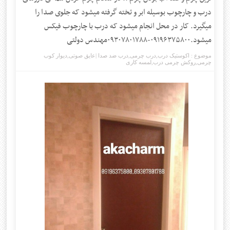
درب و چارچوب بوسیله ابر و تخته گرفته میشود که جلوی صدا را
میگیرد. کار در محل انجام میشود که درب با چارچوب فیکس
میشود.۰۹۱۹۶۳۷۵۸۰۰-۰۹۳۰۷۸۰۱۷۸۸مهندس دولتی
موضوع :
اکوستیک درب
,
درب چرمی
,
درب ضد صدا |عایق صوتی
,
دیوار کوب
چرمی
,
روکش چرمی درب
,
لمسه کاری