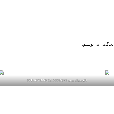
دیدگاهی می‌نویسم.
اکوستیک درب 02155969245-09196375800