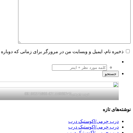
ذخیره نام، ایمیل و وبسایت من در مرورگر برای زمانی که دوباره 
درب چرمی02155969245-09196375800
نوشته‌های تازه
درب چرمی/اکوستیک درب
درب چرمی/اکوستیک درب
درب چرمی /اکوستیک درب