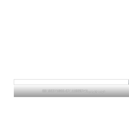
درب چرمی02155969245-09196375800