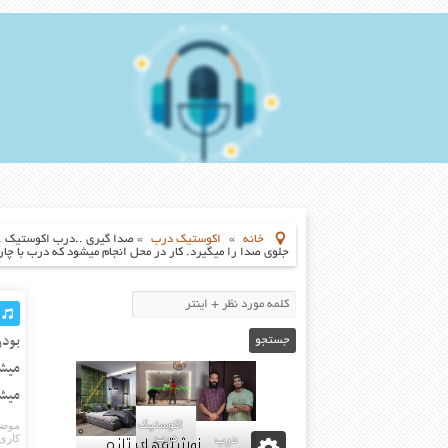
خانه
»
اکوستیک درب
»
صدا گیری ..درب اکوستیک …
جلوی صدا را میگیرد. کار در محل انجام میشود که درب با چارچوب فیکس میشود.۹۶۳۷۵۸۰۰
بودن
میشو
میشود.۰۹۱۹۶۳۷۵۸۰۰-۸۸
اکوستیک
موضو
نوشته‌های تازه
درب
کاری
درب