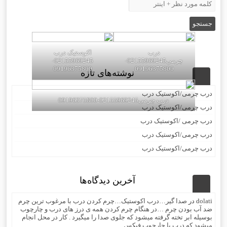
درب
اکوستیک درب
چرمی02155969245-
02155969245-
09196375800
09196375800
نوشته‌های تازه
درب چرمی/اکوستیک درب
درب چرمی02155969245-09196375800
درب چرمی/اکوستیک درب
درب چرمی /اکوستیک درب
درب چرمی/اکوستیک درب
درب چرمی/اکوستیک درب
آخرین دیدگاه‌ها
dolati
در
صدا گیر…درب اکوستیک…چرم کردن درب با مرغوب ترین چرم
ضد آب بودن چرم …در هنگام چرم کردن همه ی درز های درب و چارچوب
بوسیله ابر تخته گرفته میشود که جلوی صدا را میگیرد . کار در محل انجام
میشود که درب با چارچوب فیکس