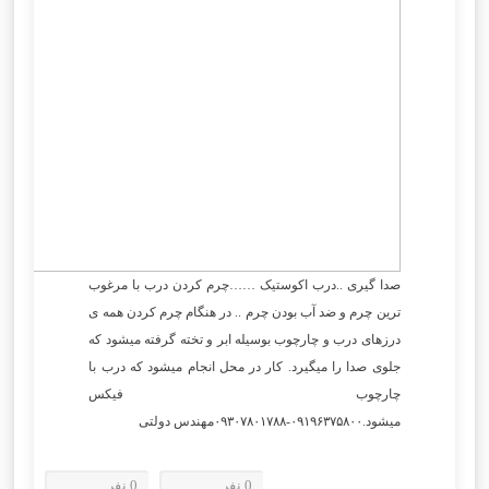
صدا گیری ..درب اکوستیک ……چرم کردن درب با مرغوب
ترین چرم و ضد آب بودن چرم .. در هنگام چرم کردن همه ی
درزهای درب و چارچوب بوسیله ابر و تخته گرفته میشود که
جلوی صدا را میگیرد. کار در محل انجام میشود که درب با
چارچوب فیکس
میشود.۰۹۱۹۶۳۷۵۸۰۰-۰۹۳۰۷۸۰۱۷۸۸مهندس دولتی
0 نفر
0 نفر