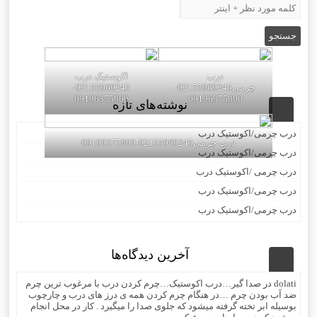
درب
اکوستیک درب
چرمی02155969245-
02155969245-
09196375800
09196375800
نوشته‌های تازه
درب چرمی/اکوستیک درب
درب چرمی02155969245-09196375800
درب چرمی/اکوستیک درب
درب چرمی /اکوستیک درب
درب چرمی/اکوستیک درب
درب چرمی/اکوستیک درب
آخرین دیدگاه‌ها
dolati
در
صدا گیر…درب اکوستیک…چرم کردن درب با مرغوب ترین چرم
ضد آب بودن چرم …در هنگام چرم کردن همه ی درز های درب و چارچوب
بوسیله ابر تخته گرفته میشود که جلوی صدا را میگیرد . کار در محل انجام