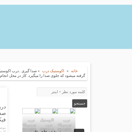
خانه
»
اکوستیک درب
»
صدا گیری ..درب اکوستی
گرفته میشود که جلوی صدا را میگیرد. کار در محل انجام میشود که درب با چ
درز
صدا
فیکس میشو
درب
اکوستیک
درب
درب
چرمی02155969245-
چرمی02155969245-
موضو
09196375800
02155969245-
09196375800
کاری