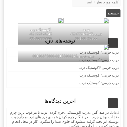
درب
اکوستیک درب
چرمی02155969245-
02155969245-
09196375800
09196375800
نوشته‌های تازه
درب چرمی/اکوستیک درب
درب چرمی02155969245-09196375800
درب چرمی/اکوستیک درب
درب چرمی /اکوستیک درب
درب چرمی/اکوستیک درب
درب چرمی/اکوستیک درب
آخرین دیدگاه‌ها
dolati
در
صدا گیر…درب اکوستیک…چرم کردن درب با مرغوب ترین چرم
ضد آب بودن چرم …در هنگام چرم کردن همه ی درز های درب و چارچوب
بوسیله ابر تخته گرفته میشود که جلوی صدا را میگیرد . کار در محل انجام
میشود که درب با چارچوب فیکس