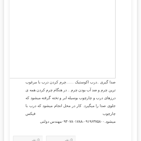
صدا گیری ..درب اکوستیک ……چرم کردن درب با مرغوب
ترین چرم و ضد آب بودن چرم .. در هنگام چرم کردن همه ی
درزهای درب و چارچوب بوسیله ابر و تخته گرفته میشود که
جلوی صدا را میگیرد. کار در محل انجام میشود که درب با
چارچوب فیکس
میشود.۰۹۱۹۶۳۷۵۸۰۰-۰۹۳۰۷۸۰۱۷۸۸مهندس دولتی
0 نفر
0 نفر