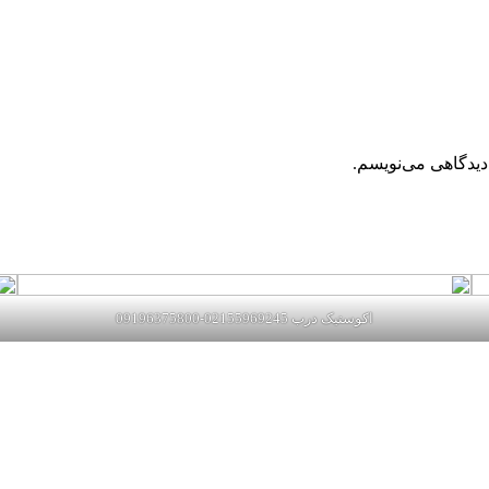
دیدگاهی می‌نویسم.
اکوستیک درب 02155969245-09196375800