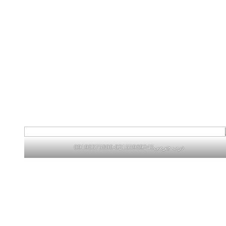
درب چرمی02155969245-09196375800