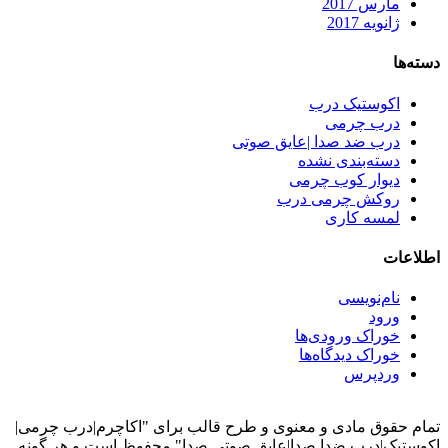
ارس 2017
انویه 2017
کوستیک درب
رب چرمی
رب ضد صدا |عایق صوتی
سته‌بندی نشده
یوار کوب چرمی
وکش چرمی درب
مسه کاری
ت
ام‌نویسی
رود
وراک ورودی‌ها
وراک دیدگاه‌ها
ردپرس
قوق مادی و معنوی و طرح قالب برای "اکاچرم|درب چرمی|
ک|درب ضدا صدا|عایق صوتی صدا" محفوظ است و هر گونه