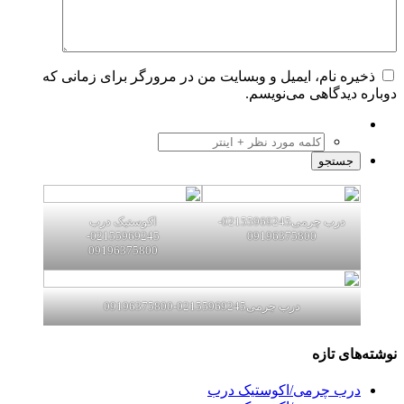
ره نام، ایمیل و وبسایت من در مرورگر برای زمانی که
 دیدگاهی می‌نویسم.
درب چرمی02155969245-
اکوستیک درب
02155969245-
09196375800
09196375800
درب چرمی02155969245-09196375800
ای تازه
رب چرمی/اکوستیک درب