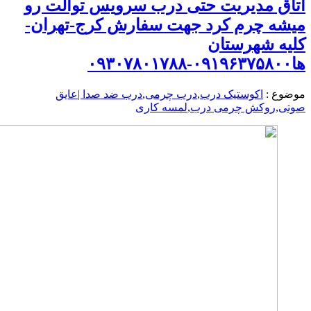
 مدیریت حتی درب سرویس توالت رو
 چرم کرد جهت سفارش کرج-تهران-
 شهرستان
 :
اکوستیک درب
,
درب چرمی
,
درب ضد صدا |عایق
روکش چرمی درب
,
لمسه کاری