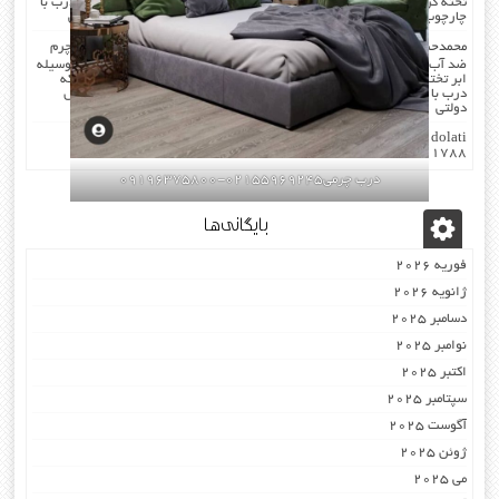
تخته گرفته میشود که جلوی صدا را میگیرد . کار در محل انجام میشود که درب با
چارچوب فیکس میشود۰۹۱۹۶۳۷۵۸۰۰-۰۹۳۰۷۸۰۱۷۸۸مهندس دولتی
محمدحسن
در
صدا گیر…درب اکوستیک…چرم کردن درب با مرغوب ترین چرم
ضد آب بودن چرم …در هنگام چرم کردن همه ی درز های درب و چارچوب بوسیله
ابر تخته گرفته میشود که جلوی صدا را میگیرد . کار در محل انجام میشود که
درب با چارچوب فیکس میشود۰۹۱۹۶۳۷۵۸۰۰-۰۹۳۰۷۸۰۱۷۸۸مهندس
دولتی
dolati
در
اکوستیک -درب عایق-صوتی ضد-صدا ۰۹۱۹۶۳۷۵۸۰۰
۰۹۳۰۷۸۰۱۷۸۸
درب چرمی02155969245-09196375800
بایگانی‌ها
فوریه 2026
ژانویه 2026
دسامبر 2025
نوامبر 2025
اکتبر 2025
سپتامبر 2025
آگوست 2025
ژوئن 2025
می 2025