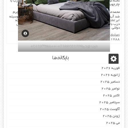
تخته گرفته میشود که جلوی صدا را میگیرد . کار در محل انجام میشود که درب با
چارچوب فیکس میشود۰۹۱۹۶۳۷۵۸۰۰-۰۹۳۰۷۸۰۱۷۸۸مهندس دولتی
محمدحسن
در
صدا گیر…درب اکوستیک…چرم کردن درب با مرغوب ترین چرم
ضد آب بودن چرم …در هنگام چرم کردن همه ی درز های درب و چارچوب بوسیله
ابر تخته گرفته میشود که جلوی صدا را میگیرد . کار در محل انجام میشود که
درب با چارچوب فیکس میشود۰۹۱۹۶۳۷۵۸۰۰-۰۹۳۰۷۸۰۱۷۸۸مهندس
دولتی
dolati
در
اکوستیک -درب عایق-صوتی ضد-صدا ۰۹۱۹۶۳۷۵۸۰۰
۰۹۳۰۷۸۰۱۷۸۸
درب چرمی02155969245-09196375800
بایگانی‌ها
فوریه 2026
ژانویه 2026
دسامبر 2025
نوامبر 2025
اکتبر 2025
سپتامبر 2025
آگوست 2025
ژوئن 2025
می 2025