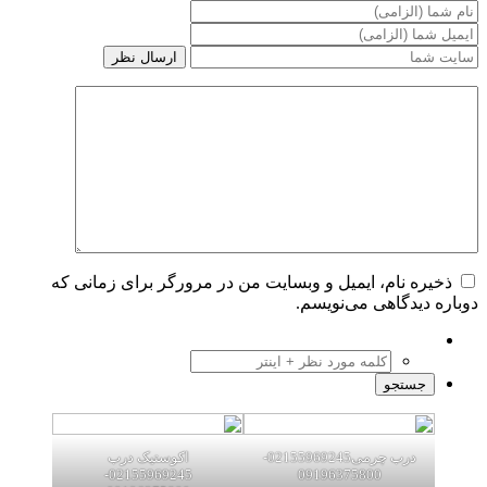
ذخیره نام، ایمیل و وبسایت من در مرورگر برای زمانی که
دوباره دیدگاهی می‌نویسم.
درب چرمی02155969245-
اکوستیک درب
02155969245-
09196375800