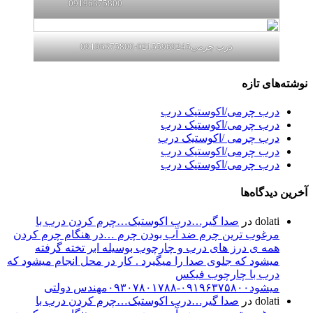
09196375800
درب چرمی02155969245-09196375800
نوشته‌های تازه
درب چرمی/اکوستیک درب
درب چرمی/اکوستیک درب
درب چرمی /اکوستیک درب
درب چرمی/اکوستیک درب
درب چرمی/اکوستیک درب
آخرین دیدگاه‌ها
dolati
در
صدا گیر…درب اکوستیک…چرم کردن درب با
مرغوب ترین چرم ضد آب بودن چرم …در هنگام چرم کردن
همه ی درز های درب و چارچوب بوسیله ابر تخته گرفته
میشود که جلوی صدا را میگیرد . کار در محل انجام میشود که
درب با چارچوب فیکس
میشود۰۹۱۹۶۳۷۵۸۰۰-۰۹۳۰۷۸۰۱۷۸۸مهندس دولتی
dolati
در
صدا گیر…درب اکوستیک…چرم کردن درب با