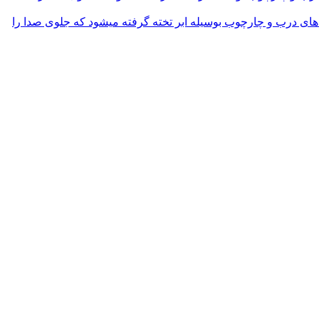
 درب و چارچوب بوسیله ابر تخته گرفته میشود که جلوی صدا را