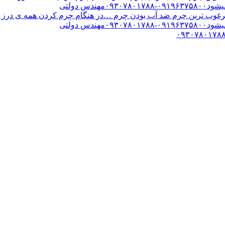
س دولتی
ب ترین چرم ضد آب بودن چرم …در هنگام چرم کردن همه ی درز های
س دولتی