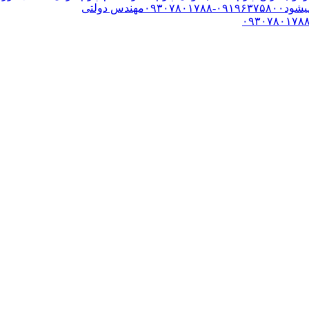
س دولتی