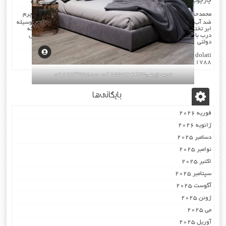
چارچوب فیکس میشود۰۹۱۹۶۳۷۵۸۰۰-۰۹۳۰۷۸۰۱۷۸۸مهندس دولتی
محمدحسن
در
صدا گیر…درب اکوستیک…چرم کردن درب با مرغوب ترین چرم
ضد آب بودن چرم …در هنگام چرم کردن همه ی درز های درب و چارچوب بوسیله
ابر تخته گرفته میشود که جلوی صدا را میگیرد . کار در محل انجام میشود که
درب با چارچوب فیکس میشود۰۹۱۹۶۳۷۵۸۰۰-۰۹۳۰۷۸۰۱۷۸۸مهندس
دولتی
dolati
در
اکوستیک -درب عایق-صوتی ضد-صدا ۰۹۱۹۶۳۷۵۸۰۰
۰۹۳۰۷۸۰۱۷۸۸
درب چرمی02155969245-09196375800
بایگانی‌ها
فوریه 2026
ژانویه 2026
دسامبر 2025
نوامبر 2025
اکتبر 2025
سپتامبر 2025
آگوست 2025
ژوئن 2025
می 2025
آوریل 2025