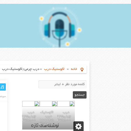
خانه
»
اکوستیک درب
»
درب چرمی/اکوستیک درب
موضو
درب
اکوستیک
درب
درب
چرمی02155969245-
چرمی02155969245-
09196375800
02155969245-
09196375800
نوشته‌های تازه
09196375800