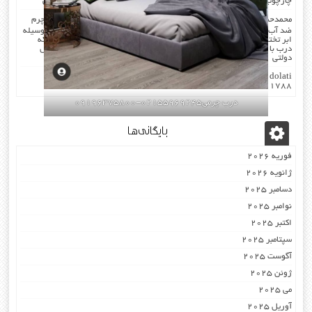
چارچوب فیکس میشود۰۹۱۹۶۳۷۵۸۰۰-۰۹۳۰۷۸۰۱۷۸۸مهندس دولتی
محمدحسن
در
صدا گیر…درب اکوستیک…چرم کردن درب با مرغوب ترین چرم
ضد آب بودن چرم …در هنگام چرم کردن همه ی درز های درب و چارچوب بوسیله
ابر تخته گرفته میشود که جلوی صدا را میگیرد . کار در محل انجام میشود که
درب با چارچوب فیکس میشود۰۹۱۹۶۳۷۵۸۰۰-۰۹۳۰۷۸۰۱۷۸۸مهندس
دولتی
dolati
در
اکوستیک -درب عایق-صوتی ضد-صدا ۰۹۱۹۶۳۷۵۸۰۰
۰۹۳۰۷۸۰۱۷۸۸
درب چرمی02155969245-09196375800
بایگانی‌ها
فوریه 2026
ژانویه 2026
دسامبر 2025
نوامبر 2025
اکتبر 2025
سپتامبر 2025
آگوست 2025
ژوئن 2025
می 2025
آوریل 2025