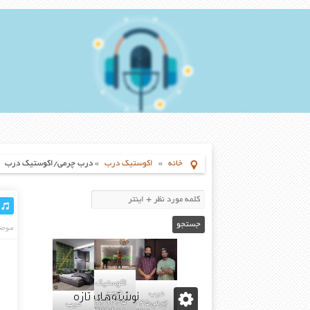
خانه
»
اکوستیک درب
»
درب چرمی/اکوستیک درب
موضو
اکوستیک
نوشته‌های تازه
درب
درب
02155969245-
چرمی02155969245-
درب