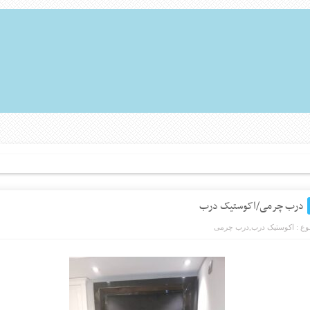
درب چرمی/اکوستیک درب
ع :
اکوستیک درب
,
درب چرمی