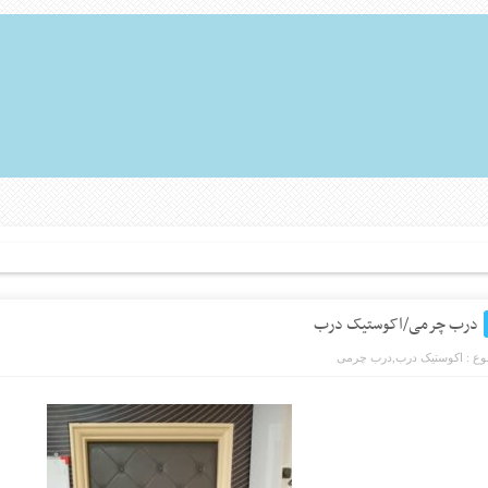
درب چرمی/اکوستیک درب
ع :
اکوستیک درب
,
درب چرمی