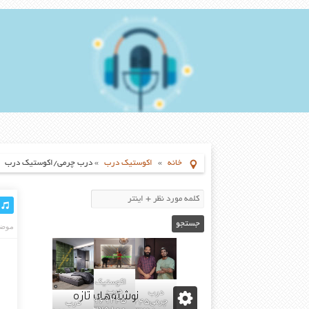
خانه
»
اکوستیک درب
»
درب چرمی/اکوستیک درب
موضو
اکوستیک
نوشته‌های تازه
درب
درب
02155969245-
چرمی02155969245-
درب