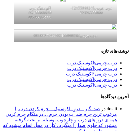
درب چرمی02155969245-
اکوستیک درب
02155969245-
09196375800
09196375800
درب چرمی02155969245-09196375800
نوشته‌های تازه
درب چرمی/اکوستیک درب
درب چرمی/اکوستیک درب
درب چرمی /اکوستیک درب
درب چرمی/اکوستیک درب
درب چرمی/اکوستیک درب
آخرین دیدگاه‌ها
dolati
در
صدا گیر…درب اکوستیک…چرم کردن درب با
مرغوب ترین چرم ضد آب بودن چرم …در هنگام چرم کردن
همه ی درز های درب و چارچوب بوسیله ابر تخته گرفته
میشود که جلوی صدا را میگیرد . کار در محل انجام میشود که
درب با چارچوب فیکس