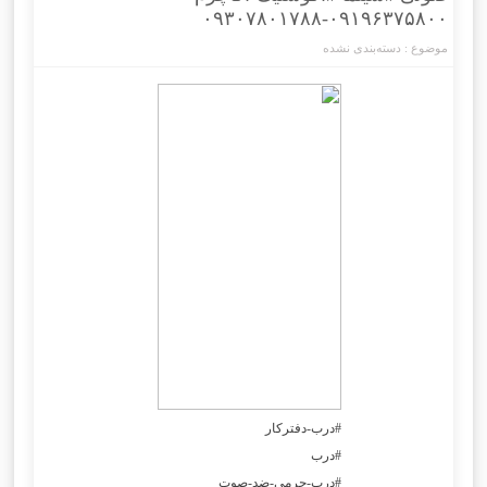
۰۹۱۹۶۳۷۵۸۰۰-۰۹۳۰۷۸۰۱۷۸۸
موضوع :
دسته‌بندی نشده
#درب-دفترکار
#درب
#درب-چرمی-ضد-صوت