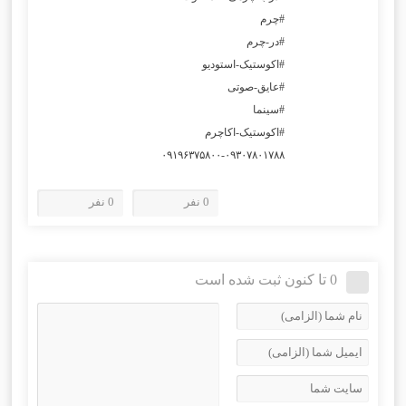
#چرم
#در-چرم
#اکوستیک-استودیو
#عایق-صوتی
#سینما
#اکوستیک-اکاچرم
۰۹۱۹۶۳۷۵۸۰۰-۰۹۳۰۷۸۰۱۷۸۸
0 نفر
0 نفر
0 تا کنون ثبت شده است