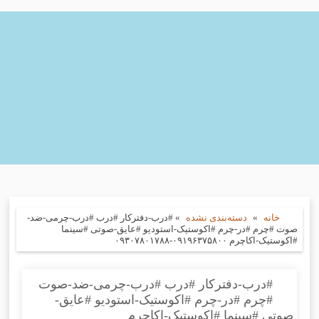
خانه
»
دسته‌بندی نشده
»
#درب-دفترکار #درب #درب-چرمی-ضد-
صوت #چرم #در-چرم #اکوستیک-استودیو #عایق-صوتی #سینما
#اکوستیک-اکاچرم ۰۹۱۹۶۳۷۵۸۰۰-۰۹۳۰۷۸۰۱۷۸۸
#درب-دفترکار #درب #درب-چرمی-ضد-صوت
#چرم #در-چرم #اکوستیک-استودیو #عایق-
صوتی #سینما #اکوستیک-اکاچرم