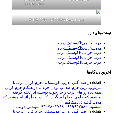
09196375800
درب چرمی02155969245-09196375800
ای تازه
رب چرمی/اکوستیک درب
رب چرمی/اکوستیک درب
رب چرمی /اکوستیک درب
رب چرمی/اکوستیک درب
رب چرمی/اکوستیک درب
یدگاه‌ها
dolat
در
صدا گیر…درب اکوستیک…چرم کردن درب با
رغوب ترین چرم ضد آب بودن چرم …در هنگام چرم کردن
مه ی درز های درب و چارچوب بوسیله ابر تخته گرفته
یشود که جلوی صدا را میگیرد . کار در محل انجام میشود که
رب با چارچوب فیکس
شود۰۹۱۹۶۳۷۵۸۰۰-۰۹۳۰۷۸۰۱۷۸۸مهندس دولتی
dolat
در
صدا گیر…درب اکوستیک…چرم کردن درب با