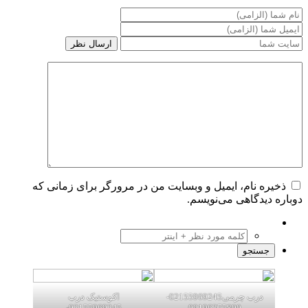
ره نام، ایمیل و وبسایت من در مرورگر برای زمانی که
 دیدگاهی می‌نویسم.
درب چرمی02155969245-
اکوستیک درب
02155969245-
09196375800