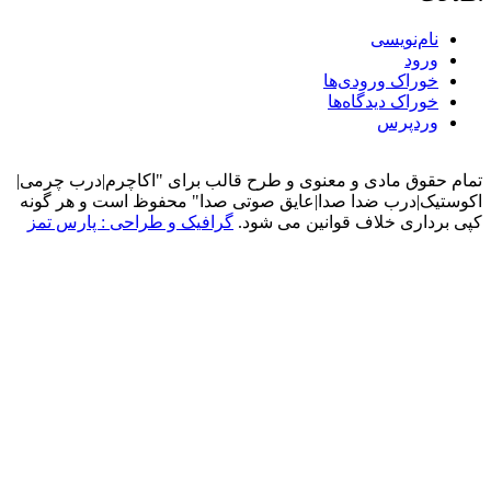
ام‌نویسی
رود
وراک ورودی‌ها
وراک دیدگاه‌ها
ردپرس
قوق مادی و معنوی و طرح قالب برای "اکاچرم|درب چرمی|
ک|درب ضدا صدا|عایق صوتی صدا" محفوظ است و هر گونه
داری خلاف قوانین می شود.
گرافیک و طراحی : پارس تمز