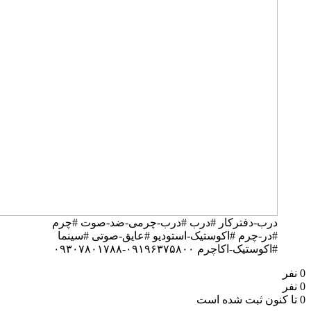
رب-دفترکار #درب #درب-چرمی-ضد-صوت #چرم
در-چرم #اکوستیک-استودیو #عایق-صوتی #سینما
اکوستیک-اکاچرم ۰۹۱۹۶۳۷۵۸۰۰-۰۹۳۰۷۸۰۱۷۸۸