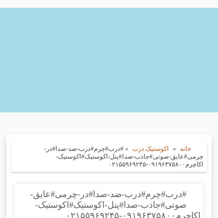
خانه
»
اکوستیک درب
»
#درب#چرم#درب-ضد-صدا#در-
چرمی#عایق-صوتی#جاذب-صدا#پنل-اکوستیک#اکوستیک-
اکاچرم۰۹۱۹۶۳۷۵۸۰۰-۰۲۱۵۵۹۶۹۲۴۵
#درب#چرم#درب-ضد-صدا#در-چرمی#عایق-
صوتی#جاذب-صدا#پنل-اکوستیک#اکوستیک-
اکاچرم۰۹۱۹۶۳۷۵۸۰۰-۰۲۱۵۵۹۶۹۲۴۵