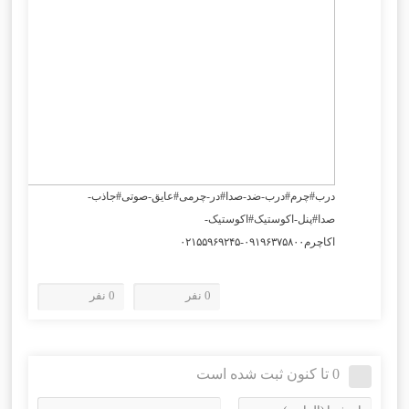
درب#چرم#درب-ضد-صدا#در-چرمی#عایق-صوتی#جاذب-
صدا#پنل-اکوستیک#اکوستیک-
اکاچرم۰۹۱۹۶۳۷۵۸۰۰-۰۲۱۵۵۹۶۹۲۴۵
0 نفر
0 نفر
0 تا کنون ثبت شده است