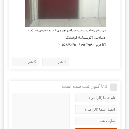
درب#چرم#درب-ضد-صدا#در-چرمی#عایق-صوتی#جاذب-
صدا#پنل-اکوستیک#اکوستیک-
اکاچرم۰۹۱۹۶۳۷۵۸۰۰-۰۲۱۵۵۹۶۹۲۴۵
0 نفر
0 نفر
0 تا کنون ثبت شده است