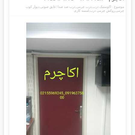
موضوع :
اکوستیک درب
,
درب چرمی
,
درب ضد صدا |عایق صوتی
,
دیوار کوب
چرمی
,
روکش چرمی درب
,
لمسه کاری