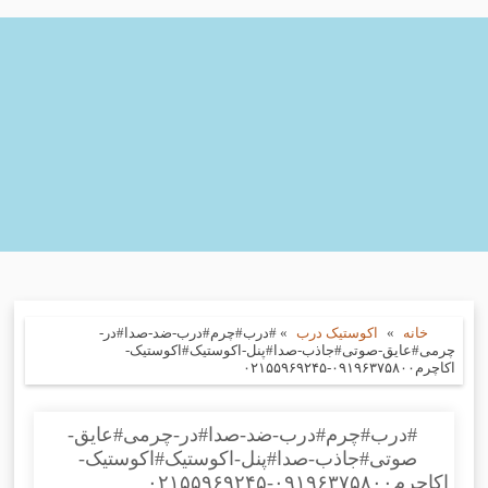
خانه
»
اکوستیک درب
»
#درب#چرم#درب-ضد-صدا#در-
چرمی#عایق-صوتی#جاذب-صدا#پنل-اکوستیک#اکوستیک-
اکاچرم۰۹۱۹۶۳۷۵۸۰۰-۰۲۱۵۵۹۶۹۲۴۵
#درب#چرم#درب-ضد-صدا#در-چرمی#عایق-
صوتی#جاذب-صدا#پنل-اکوستیک#اکوستیک-
اکاچرم۰۹۱۹۶۳۷۵۸۰۰-۰۲۱۵۵۹۶۹۲۴۵