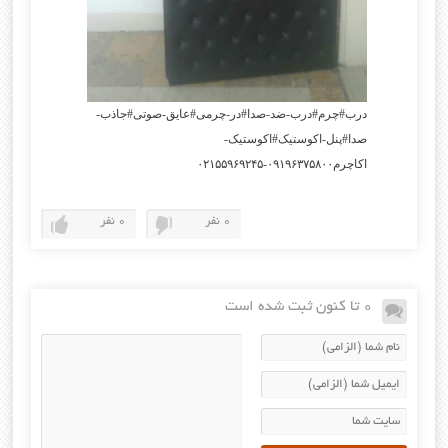
درب#چرم#درب-ضد-صدا#در-چرمی#عایق-صوتی#جاذب-
صدا#پنل-اکوستیک#اکوستیک-
اکاچرم۰۹۱۹۶۳۷۵۸۰۰-۰۲۱۵۵۹۶۹۲۴۵
0 نفر
0 نفر
0 تا کنون ثبت شده است