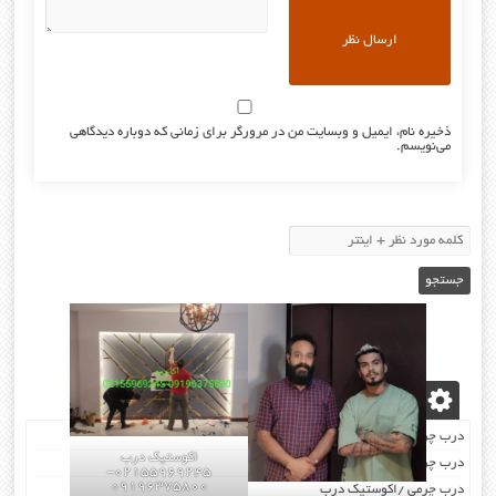
ذخیره نام، ایمیل و وبسایت من در مرورگر برای زمانی که دوباره دیدگاهی
می‌نویسم.
نوشته‌های تازه
درب چرمی/اکوستیک درب
اکوستیک درب
درب چرمی/اکوستیک درب
02155969245-
09196375800
درب چرمی /اکوستیک درب