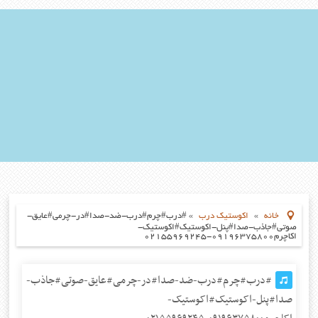
خانه
»
اکوستیک درب
»
#درب#چرم#درب-ضد-صدا#در-چرمی#عایق-
صوتی#جاذب-صدا#پنل-اکوستیک#اکوستیک-
اکاچرم۰۹۱۹۶۳۷۵۸۰۰-۰۲۱۵۵۹۶۹۲۴۵
#درب#چرم#درب-ضد-صدا#در-چرمی#عایق-صوتی#جاذب-
صدا#پنل-اکوستیک#اکوستیک-