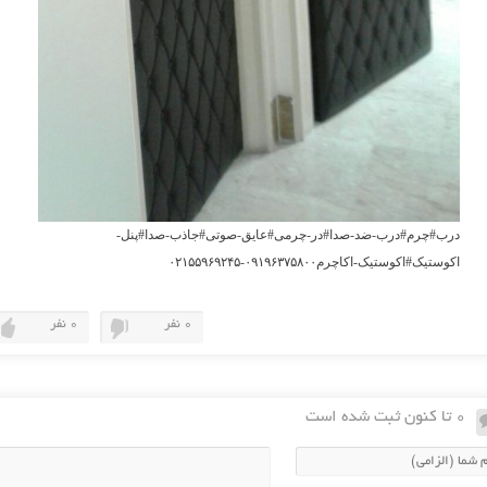
درب#چرم#درب-ضد-صدا#در-چرمی#عایق-صوتی#جاذب-صدا#پنل-
اکوستیک#اکوستیک-اکاچرم۰۹۱۹۶۳۷۵۸۰۰-۰۲۱۵۵۹۶۹۲۴۵
0 نفر
0 نفر
0 تا کنون ثبت شده است