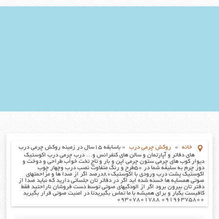
خانه
»
روکش چرمی درب
»
باسابقه ۱۵سال در زمینه روکش چرمی درب
های دفاتر و آپارتمان و سالن های کنفرانس و… درب چرمی درب اکوستیک
دیوار کوب های چرمی ستون چرمی اپن و بار و تاج تخت خواب طراحی و دوخت و
دوز چرم به سلیقه شما در ۵۰طرح و رنگ متفاوت نصب درب وچهار چوب
اکوستیک پشت درب ورودی با اکوستیک۸۰درصد اگر از صدا ها و مزاحمتهای
صوتی همسایه ها خسنه شده اید اگر در دفاتر تان جلساتی دارید که نباید صدا از
دفتر تان بیرون برود اگر از الودگیهای صوتی توسط دست فروشان ناراحتید فقط
کافیست یکبار و برای همیشه با ما تماس بگیریدتا در امنیت صوتی قرار بگیرید
۰۹۱۹۶۳۷۵۸۰۰ ۰۹۳۰۷۸۰۱۷۸۸