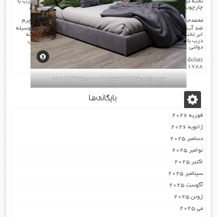
تخته گرفته میشود که جلوی صدا را میگیرد . کار در محل انجام میشود که درب با
چارچوب فیکس میشود۰۹۱۹۶۳۷۵۸۰۰-۰۹۳۰۷۸۰۱۷۸۸مهندس دولتی
محمدحسن
در
صدا گیر…درب اکوستیک…چرم کردن درب با مرغوب ترین چرم
ضد آب بودن چرم …در هنگام چرم کردن همه ی درز های درب و چارچوب بوسیله
ابر تخته گرفته میشود که جلوی صدا را میگیرد . کار در محل انجام میشود که
درب با چارچوب فیکس میشود۰۹۱۹۶۳۷۵۸۰۰-۰۹۳۰۷۸۰۱۷۸۸مهندس
دولتی
dolati
در
اکوستیک -درب عایق-صوتی ضد-صدا ۰۹۱۹۶۳۷۵۸۰۰
۰۹۳۰۷۸۰۱۷۸۸
درب چرمی02155969245-09196375800
بایگانی‌ها
فوریه 2026
ژانویه 2026
دسامبر 2025
نوامبر 2025
اکتبر 2025
سپتامبر 2025
آگوست 2025
ژوئن 2025
می 2025