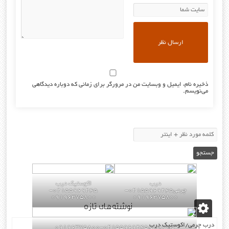
ذخیره نام، ایمیل و وبسایت من در مرورگر برای زمانی که دوباره دیدگاهی
می‌نویسم.
درب
اکوستیک درب
چرمی02155969245-
02155969245-
09196375800
09196375800
نوشته‌های تازه
درب چرمی/اکوستیک درب
درب چرمی02155969245-09196375800