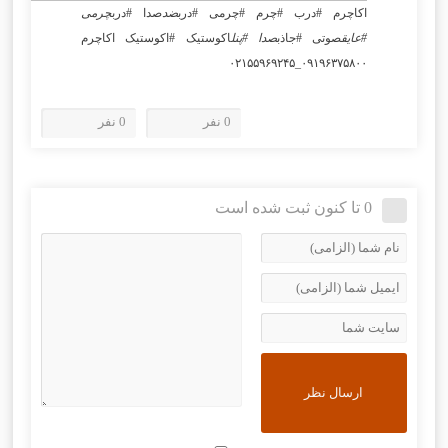
اکاچرم #درب #چرم #چرمی #درب
ضد
صدا #درب
چرمی
#عایق
صوتی #جاذب
صدا #پنل
اکوستیک #اکوستیک اکاچرم
۰۹۱۹۶۳۷۵۸۰۰_۰۲۱۵۵۹۶۹۲۴۵
0 نفر
0 نفر
0 تا کنون ثبت شده است