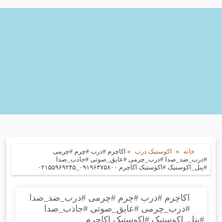
خانه
»
اکوستیک درب
»
اکاچرم #درب #چرم #چرمی
#درب_ضد_صدا #درب_چرمی #عایق_صوتی #جاذب_صدا
#پنل_اکوستیک #اکوستیک اکاچرم ۰۹۱۹۶۳۷۵۸۰۰_۰۲۱۵۵۹۶۹۲۴۵
اکاچرم #درب #چرم #چرمی #درب_ضد_صدا
#درب_چرمی #عایق_صوتی #جاذب_صدا
#پنل_اکوستیک #اکوستیک اکاچرم