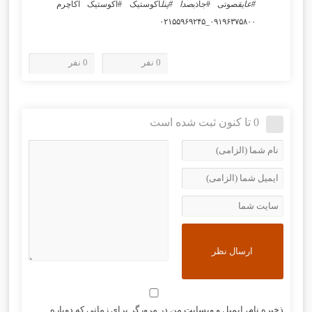
#عایق
صوتی #جاذب
صدا #پنل
اکوستیک #اکوستیک اکاچرم
۰۹۱۹۶۳۷۵۸۰۰_۰۲۱۵۵۹۶۹۲۴۵
0 نفر
0 نفر
0 تا کنون ثبت شده است
ذخیره نام، ایمیل و وبسایت من در مرورگر برای زمانی که دوباره