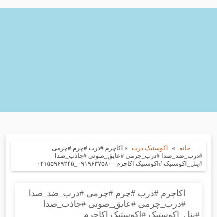
خانه
»
اکوستیک درب
»
اکاچرم #درب #چرم #چرمی
#درب_ضد_صدا #درب_چرمی #عایق_صوتی #جاذب_صدا
#پنل_اکوستیک #اکوستیک اکاچرم ۰۹۱۹۶۳۷۵۸۰۰_۰۲۱۵۵۹۶۹۲۴۵
اکاچرم #درب #چرم #چرمی #درب_ضد_صدا
#درب_چرمی #عایق_صوتی #جاذب_صدا
#پنل_اکوستیک #اکوستیک اکاچرم