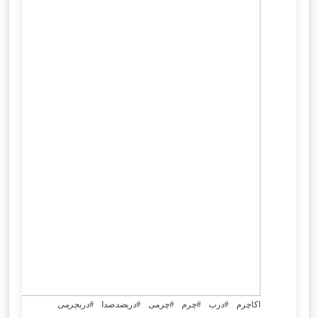
اکاچرم #درب #چرم #چرمی #درب
ضد
صدا #درب
چرمی