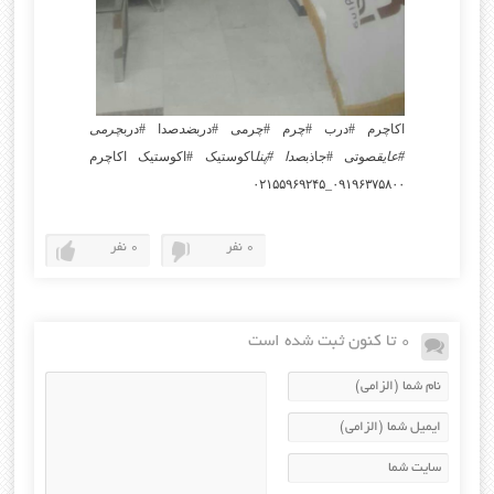
اکاچرم #درب #چرم #چرمی #درب
ضد
صدا #درب
چرمی
#عایق
صوتی #جاذب
صدا #پنل
اکوستیک #اکوستیک اکاچرم
۰۹۱۹۶۳۷۵۸۰۰_۰۲۱۵۵۹۶۹۲۴۵
0 نفر
0 نفر
0 تا کنون ثبت شده است