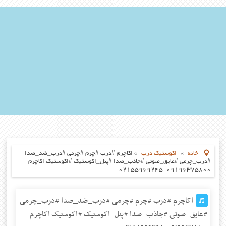
خانه
»
اکوستیک درب
»
اکاچرم #درب #چرم #چرمی #درب_ضد_صدا
#درب_چرمی #عایق_صوتی #جاذب_صدا #پنل_اکوستیک #اکوستیک اکاچرم
۰۹۱۹۶۳۷۵۸۰۰_۰۲۱۵۵۹۶۹۲۴۵
اکاچرم #درب #چرم #چرمی #درب_ضد_صدا #درب_چرمی
#عایق_صوتی #جاذب_صدا #پنل_اکوستیک #اکوستیک اکاچرم