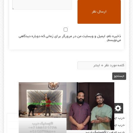
ذخیره نام، ایمیل و وبسایت من در مرورگر برای زمانی که دوباره دیدگاهی
می‌نویسم.
نوشته‌های تازه
درب چرمی/اکوستیک درب
اکوستیک درب
درب چرمی/اکوستیک درب
02155969245-
09196375800
درب چرمی /اکوستیک درب