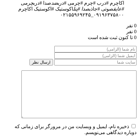
اکاچرم #درب #چرم #چرمی #درب
ضد
صدا #درب
چرمی
#عایق
صوتی #جاذب
صدا #پنل
اکوستیک #اکوستیک اکاچرم
۰۹۱۹۶۳۷۵۸۰۰_۰۲۱۵۵۹۶۹۲۴۵
0 نفر
0 نفر
0 تا کنون ثبت شده است
ذخیره نام، ایمیل و وبسایت من در مرورگر برای زمانی که
دوباره دیدگاهی می‌نویسم.