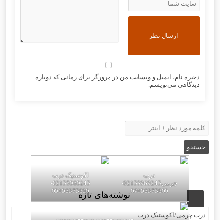
ذخیره نام، ایمیل و وبسایت من در مرورگر برای زمانی که دوباره
دیدگاهی می‌نویسم.
درب
اکوستیک درب
چرمی02155969245-
02155969245-
09196375800
09196375800
نوشته‌های تازه
درب چرمی/اکوستیک درب