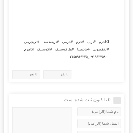
اکاچرم #درب #چرم #چرمی #درب
ضد
صدا #درب
چرمی
#عایق
صوتی #جاذب
صدا #پنل
اکوستیک #اکوستیک اکاچرم
۰۹۱۹۶۳۷۵۸۰۰_۰۲۱۵۵۹۶۹۲۴۵
0 نفر
0 نفر
0 تا کنون ثبت شده است