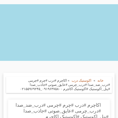
خانه
»
اکوستیک درب
»
اکاچرم #درب #چرم #چرمی
#درب_ضد_صدا #درب_چرمی #عایق_صوتی #جاذب_صدا
#پنل_اکوستیک #اکوستیک اکاچرم ۰۹۱۹۶۳۷۵۸۰۰_۰۲۱۵۵۹۶۹۲۴۵
اکاچرم #درب #چرم #چرمی #درب_ضد_صدا
#درب_چرمی #عایق_صوتی #جاذب_صدا
#پنل_اکوستیک #اکوستیک اکاچرم