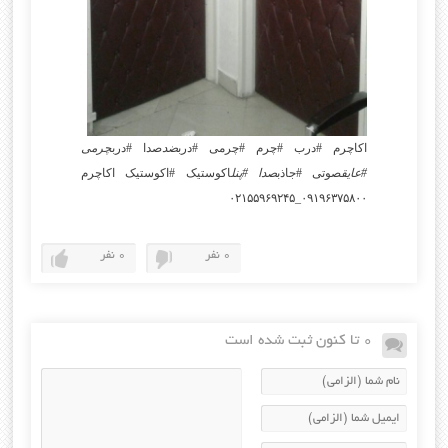
اکاچرم #درب #چرم #چرمی #درب
ضد
صدا #درب
چرمی
#عایق
صوتی #جاذب
صدا #پنل
اکوستیک #اکوستیک اکاچرم
۰۹۱۹۶۳۷۵۸۰۰_۰۲۱۵۵۹۶۹۲۴۵
0 نفر
0 نفر
0 تا کنون ثبت شده است