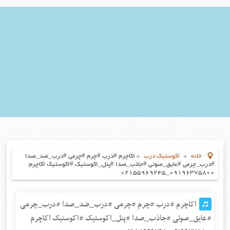
خانه
»
اکوستیک درب
»
اکاچرم #درب #چرم #چرمی #درب_ضد_صدا
#درب_چرمی #عایق_صوتی #جاذب_صدا #پنل_اکوستیک #اکوستیک اکاچرم
۰۹۱۹۶۳۷۵۸۰۰_۰۲۱۵۵۹۶۹۲۴۵
اکاچرم #درب #چرم #چرمی #درب_ضد_صدا #درب_چرمی
#عایق_صوتی #جاذب_صدا #پنل_اکوستیک #اکوستیک اکاچرم