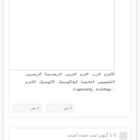
اکاچرم #درب #چرم #چرمی #درب
ضد
صدا #درب
چرمی
#عایق
صوتی #جاذب
صدا #پنل
اکوستیک #اکوستیک اکاچرم
۰۹۱۹۶۳۷۵۸۰۰_۰۲۱۵۵۹۶۹۲۴۵
0 نفر
0 نفر
0 تا کنون ثبت شده است