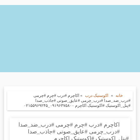
خانه
»
اکوستیک درب
»
اکاچرم #درب #چرم #چرمی
#درب_ضد_صدا #درب_چرمی #عایق_صوتی #جاذب_صدا
#پنل_اکوستیک #اکوستیک اکاچرم ۰۹۱۹۶۳۷۵۸۰۰_۰۲۱۵۵۹۶۹۲۴۵
اکاچرم #درب #چرم #چرمی #درب_ضد_صدا
#درب_چرمی #عایق_صوتی #جاذب_صدا
#پنل_اکوستیک #اکوستیک اکاچرم