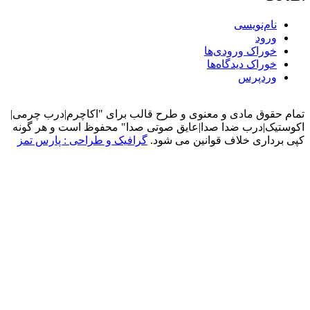
ام‌نویسی
رود
وراک ورودی‌ها
وراک دیدگاه‌ها
ردپرس
قوق مادی و معنوی و طرح قالب برای "اکاچرم|درب چرمی|
ک|درب ضدا صدا|عایق صوتی صدا" محفوظ است و هر گونه
داری خلاف قوانین می شود.
گرافیک و طراحی : پارس تمز