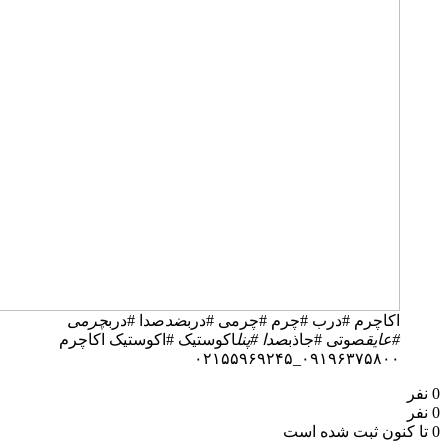
کاچرم #درب #چرم #چرمی #درب
ضد
صدا #درب
چرمی
عایق
صوتی #جاذب
صدا #پنل
اکوستیک #اکوستیک اکاچرم
۰۹۱۹۶۳۷۵۸۰۰_۰۲۱۵۵۹۶۹۲۴