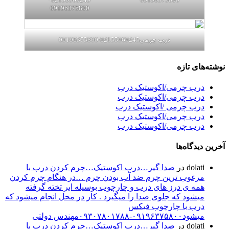
09196375800
درب چرمی02155969245-09196375800
ای تازه
رب چرمی/اکوستیک درب
رب چرمی/اکوستیک درب
رب چرمی /اکوستیک درب
رب چرمی/اکوستیک درب
رب چرمی/اکوستیک درب
یدگاه‌ها
dolat
در
صدا گیر…درب اکوستیک…چرم کردن درب با
رغوب ترین چرم ضد آب بودن چرم …در هنگام چرم کردن
مه ی درز های درب و چارچوب بوسیله ابر تخته گرفته
یشود که جلوی صدا را میگیرد . کار در محل انجام میشود که
رب با چارچوب فیکس
شود۰۹۱۹۶۳۷۵۸۰۰-۰۹۳۰۷۸۰۱۷۸۸مهندس دولتی
dolat
در
صدا گیر…درب اکوستیک…چرم کردن درب با