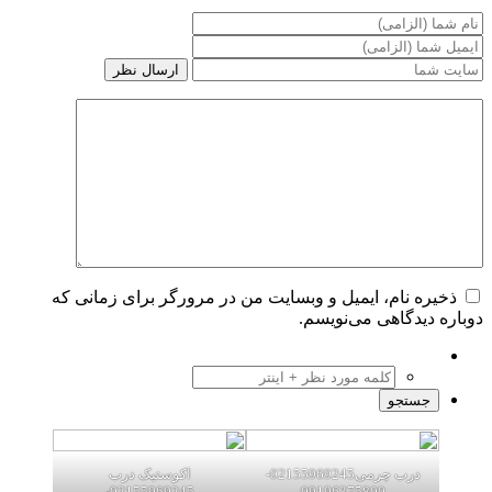
ره نام، ایمیل و وبسایت من در مرورگر برای زمانی که
 دیدگاهی می‌نویسم.
درب چرمی02155969245-
اکوستیک درب
02155969245-
09196375800