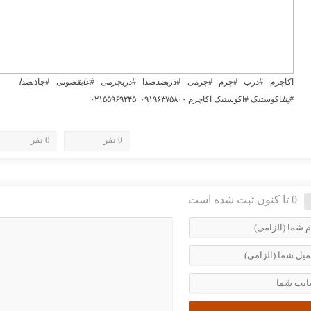
اکاچرم #درب #چرم #چرمی #درب
ضد
صدا #درب
چرمی #عایق
صوتی #جاذب
صدا
#پنل
اکوستیک #اکوستیک اکاچرم ۰۹۱۹۶۳۷۵۸۰۰_۰۲۱۵۵۹۶۹۲۴۵
0 نفر
0 نفر
0 تا کنون ثبت شده است