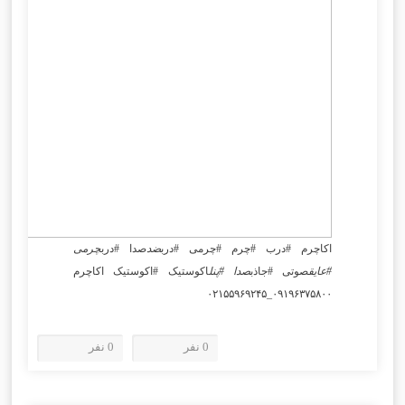
اکاچرم #درب #چرم #چرمی #درب
ضد
صدا #درب
چرمی
#عایق
صوتی #جاذب
صدا #پنل
اکوستیک #اکوستیک اکاچرم
۰۹۱۹۶۳۷۵۸۰۰_۰۲۱۵۵۹۶۹۲۴۵
0 نفر
0 نفر