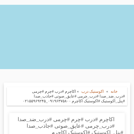
خانه
»
اکوستیک درب
»
اکاچرم #درب #چرم #چرمی
#درب_ضد_صدا #درب_چرمی #عایق_صوتی #جاذب_صدا
#پنل_اکوستیک #اکوستیک اکاچرم ۰۹۱۹۶۳۷۵۸۰۰_۰۲۱۵۵۹۶۹۲۴۵
اکاچرم #درب #چرم #چرمی #درب_ضد_صدا
#درب_چرمی #عایق_صوتی #جاذب_صدا
#پنل_اکوستیک #اکوستیک اکاچرم